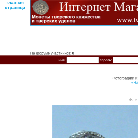
главная
страница
На форуме участников:
0
имя:
пароль:
Фотографии и
«На
фото 