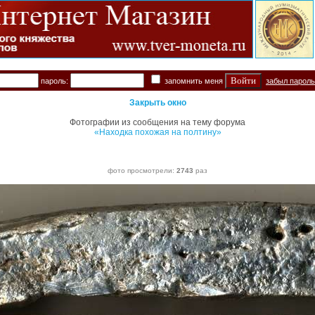
пароль:
запомнить меня
забыл парол
Закрыть окно
Фотографии из сообщения на тему форума
«Находка похожая на полтину»
фото просмотрели:
2743
раз