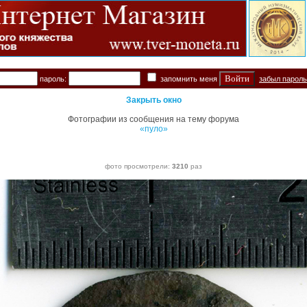
пароль:
запомнить меня
забыл парол
Закрыть окно
Фотографии из сообщения на тему форума
«пуло»
фото просмотрели:
3210
раз