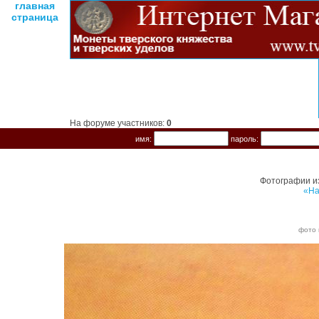
главная
страница
На форуме участников:
0
имя:
пароль:
Фотографии и
«На
фото 