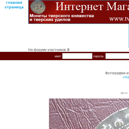
главная
страница
На форуме участников:
0
имя:
пароль:
Фотографии и
«На
фото 