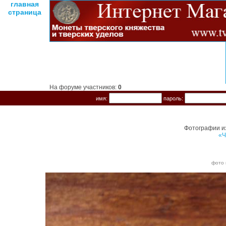
главная
страница
На форуме участников:
0
имя:
пароль:
Фотографии и
«Ч
фото 