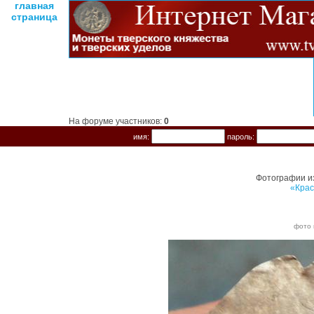
главная
страница
На форуме участников:
0
имя:
пароль:
Фотографии и
«Крас
фото 