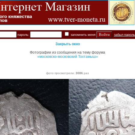
пароль:
запомнить меня
забыл парол
Закрыть окно
Фотографии из сообщения на тему форума
«московско-московский Тохтамыш»
фото просмотрели:
3086
раз