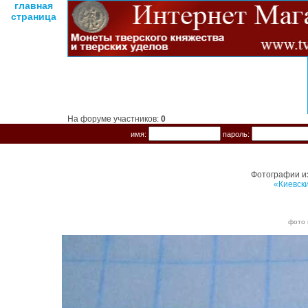
главная
страница
На форуме участников:
0
имя:
пароль:
Фотографии и
«Киевск
фото 