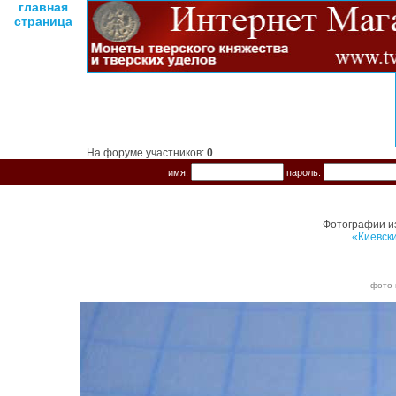
главная
страница
На форуме участников:
0
имя:
пароль:
Фотографии и
«Киевск
фото 