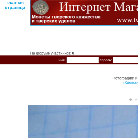
главная
страница
На форуме участников:
0
имя:
пароль:
Фотографии и
«Киевск
фото 