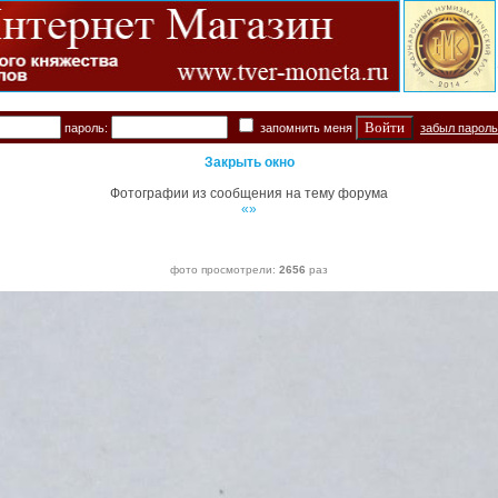
пароль:
запомнить меня
забыл парол
Закрыть окно
Фотографии из сообщения на тему форума
«»
фото просмотрели:
2656
раз