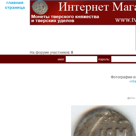
главная
страница
На форуме участников:
0
имя:
пароль:
Фотографии и
«На
фото 