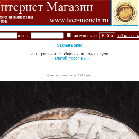
пароль:
запомнить меня
забыл парол
Закрыть окно
Фотографии из сообщения на тему форума
«Налетай, торопись..»
фото просмотрели:
4217
раз