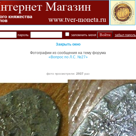
пароль:
запомнить меня
забыл парол
Закрыть окно
Фотографии из сообщения на тему форума
«Вопрос по Л.С. №27»
фото просмотрели:
2937
раз