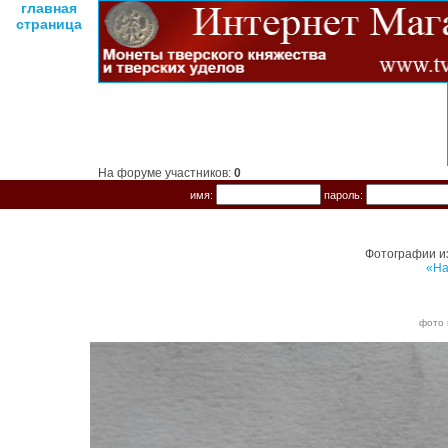
главная
страница
На форуме участников:
0
имя:
пароль:
Фотографии и
«На
фото 