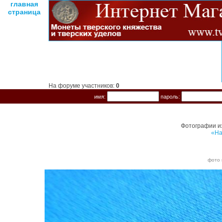
главная
страница
На форуме участников:
0
имя:
пароль:
Фотографии и
«На
фото 