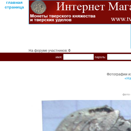
главная
страница
На форуме участников:
0
имя:
пароль:
Фотографии и
«На
фото 