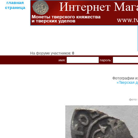
главная
страница
На форуме участников:
0
имя:
пароль:
Фотографии и
«Тверская д
фото 