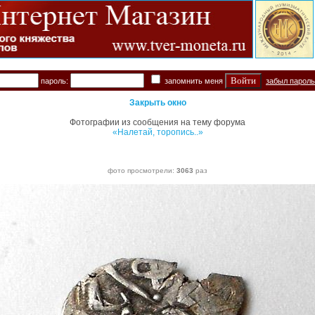
пароль:
запомнить меня
забыл парол
Закрыть окно
Фотографии из сообщения на тему форума
«Налетай, торопись..»
фото просмотрели:
3063
раз