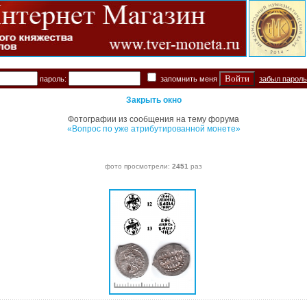
пароль:
запомнить меня
забыл парол
Закрыть окно
Фотографии из сообщения на тему форума
«Вопрос по уже атрибутированной монете»
фото просмотрели:
2451
раз