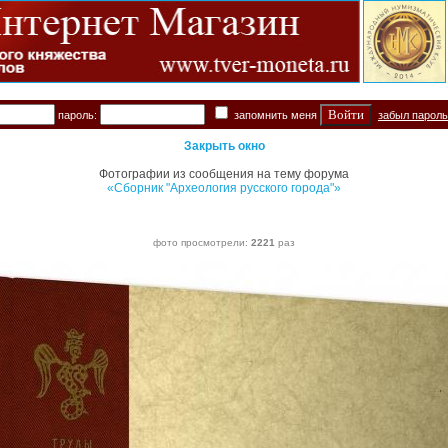
пароль:
запомнить меня
забыл парол
Закрыть окно
Фотографии из сообщения на тему форума
«Сборник "Археология русского города"»
фото просмотрели:
2221
раз