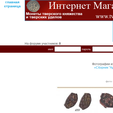
главная
страница
На форуме участников:
0
имя:
пароль:
Фотографии и
«Сборник "Ар
фото 