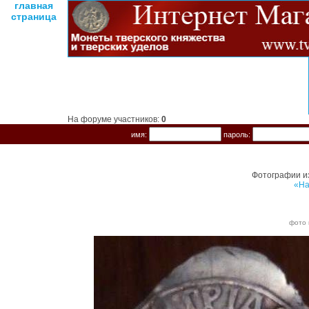
главная
страница
На форуме участников:
0
имя:
пароль:
Фотографии и
«На
фото 