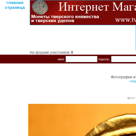
главная
страница
На форуме участников:
0
имя:
пароль:
Фотографии и
«На
фото 