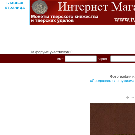
главная
страница
На форуме участников:
0
имя:
пароль:
Фотографии и
«Средневековая нумизмат
фото 