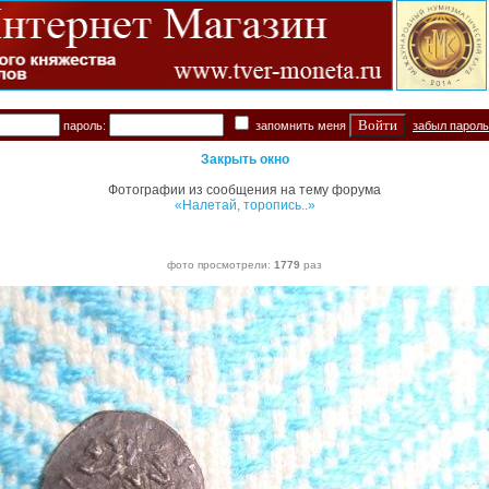
пароль:
запомнить меня
забыл парол
Закрыть окно
Фотографии из сообщения на тему форума
«Налетай, торопись..»
фото просмотрели:
1779
раз