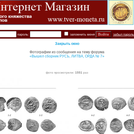
пароль:
запомнить меня
забыл парол
Закрыть окно
Фотографии из сообщения на тему форума
«Вышел сборник РУСЬ, ЛИТВА, ОРДА № 7»
фото просмотрели:
1551
раз