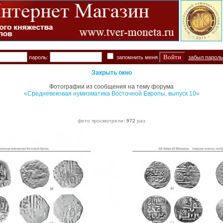
пароль:
запомнить меня
забыл парол
Закрыть окно
Фотографии из сообщения на тему форума
«Средневековая нумизматика Восточной Европы, выпуск 10»
фото просмотрели:
972
раз