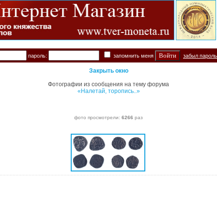
пароль:
запомнить меня
забыл парол
Закрыть окно
Фотографии из сообщения на тему форума
«Налетай, торопись..»
фото просмотрели:
6266
раз