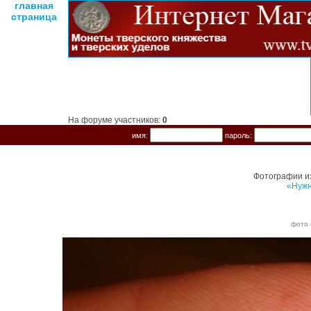
главная
страница
На форуме участников:
0
имя:
пароль:
Фотографии и
«Нужн
фото 