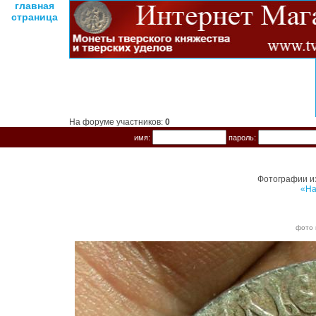
главная
страница
На форуме участников:
0
имя:
пароль:
Фотографии и
«На
фото 