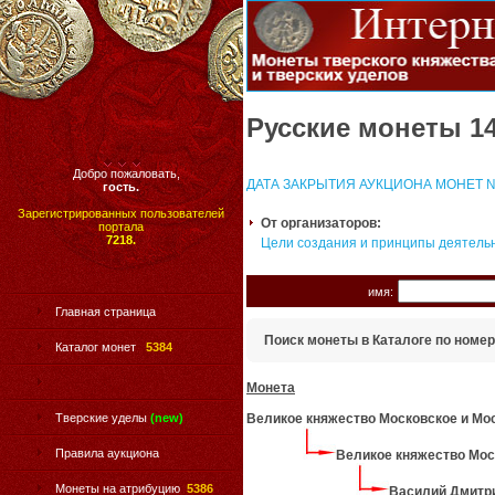
Русские монеты 14
Добро пожаловать,
ДАТА ЗАКРЫТИЯ АУКЦИОНА МОНЕТ №8
гость.
Зарегистрированных пользователей
От организаторов:
портала
7218.
Цели создания и принципы деятель
имя:
Главная страница
Поиск монеты в Каталоге по номер
Каталог монет
5384
Монета
Великое княжество Московское и Мо
Тверские уделы
(new)
Правила аукциона
Великое княжество Мос
Монеты на атрибуцию
5386
Василий Дмитри