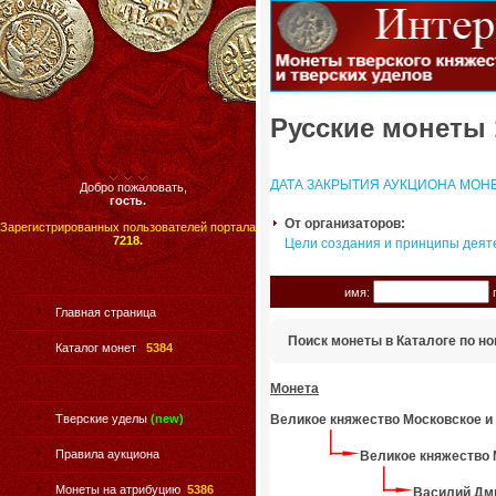
Русские монеты 
ДАТА ЗАКРЫТИЯ АУКЦИОНА МОНЕТ
Добро пожаловать,
гость.
От организаторов:
Зарегистрированных пользователей портала
7218.
Цели создания и принципы деят
имя:
п
Главная страница
Поиск монеты в Каталоге по но
Каталог монет
5384
Монета
Великое княжество Московское и
Тверские уделы
(new)
Правила аукциона
Великое княжество 
Монеты на атрибуцию
5386
Василий Дми