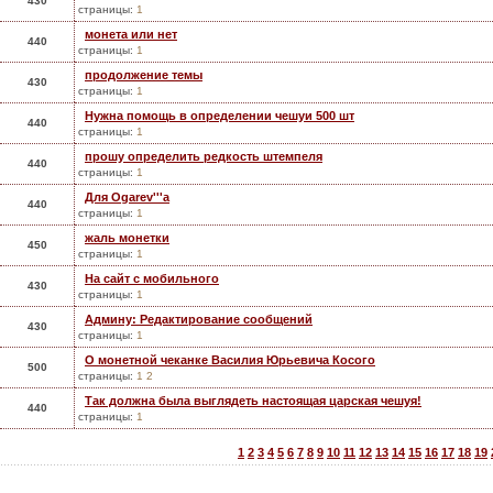
430
страницы:
1
монета или нет
440
страницы:
1
продолжение темы
430
страницы:
1
Нужна помощь в определении чешуи 500 шт
440
страницы:
1
прошу определить редкость штемпеля
440
страницы:
1
Для Ogarev'''а
440
страницы:
1
жаль монетки
450
страницы:
1
На сайт с мобильного
430
страницы:
1
Админу: Редактирование сообщений
430
страницы:
1
О монетной чеканке Василия Юрьевича Косого
500
страницы:
1
2
Так должна была выглядеть настоящая царская чешуя!
440
страницы:
1
1
2
3
4
5
6
7
8
9
10
11
12
13
14
15
16
17
18
19