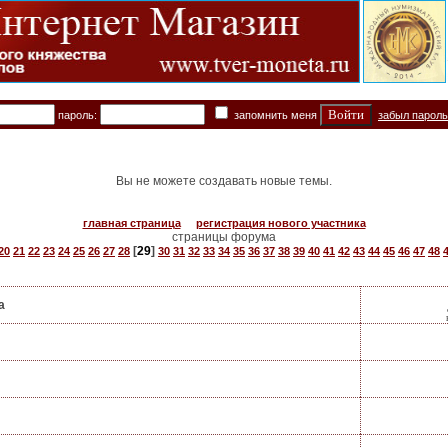
пароль:
запомнить меня
забыл парол
Вы не можете создавать новые темы.
главная страница
регистрация нового участника
страницы форума
[
29
]
20
21
22
23
24
25
26
27
28
30
31
32
33
34
35
36
37
38
39
40
41
42
43
44
45
46
47
48
а