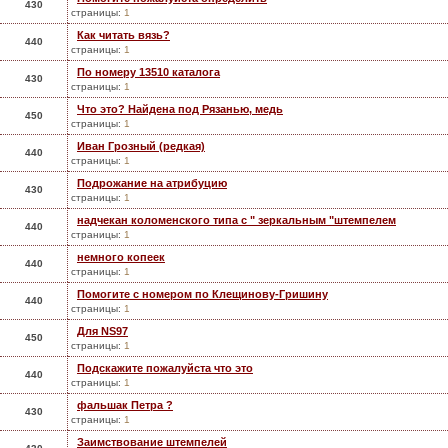
430
страницы:
1
Как читать вязь?
440
страницы:
1
По номеру 13510 каталога
430
страницы:
1
Что это? Найдена под Рязанью, медь
450
страницы:
1
Иван Грозный (редкая)
440
страницы:
1
Подрожание на атрибуцию
430
страницы:
1
надчекан коломенского типа с " зеркальным "штемпелем
440
страницы:
1
немного копеек
440
страницы:
1
Помогите с номером по Клещинову-Гришину
440
страницы:
1
Для NS97
450
страницы:
1
Подскажите пожалуйста что это
440
страницы:
1
фальшак Петра ?
430
страницы:
1
Заимствование штемпелей