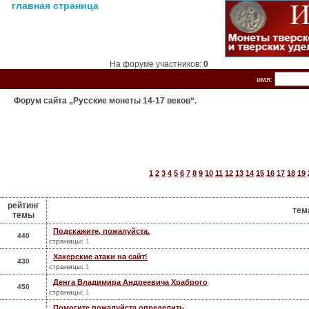
главная страница
На форуме участников:
0
имя:
Форум сайта „Русские монеты 14-17 веков“.
1
2
3
4
5
6
7
8
9
10
11
12
13
14
15
16
17
18
19
рейтинг
тем
темы
Подскажите, пожалуйста.
440
страницы:
1
Хакерские атаки на сайт!
430
страницы:
1
Денга Владимира Андреевича Храброго
450
страницы:
1
Помогите пожалуйста определить