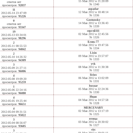
15 Мая 2012 в 21:20:09
ответов нет
№ 1340
просмотров:
92837
aspadar
11
12 Мая 2012 в 18:48:14
2012-05-14 23:47:09
№ 1336
просмотров:
95226
Gostunsky
0
14 Мая 2012 в 13:36:43
ответов нет
№ 1339
просмотров:
93347
сергей111
19
02 Мая 2012 в 22:45:56
2012-05-13 03:34:01
№ 1326
просмотров:
98296
Блик-77
2
10 Мая 2012 в 19:47:56
2012-05-11 08:55:53
№ 1334
просмотров:
94842
Lisin
2
09 Мая 2012 в 23:57:07
2012-05-10 14:26:32
№ 1333
просмотров:
94309
yvk
3
08 Мая 2012 в 11:30:38
2012-05-09 21:27:11
№ 1332
просмотров:
96006
licius
4
06 Мая 2012 в 13:02:09
2012-05-08 19:09:20
№ 1331
просмотров:
95259
huszar
1
05 Мая 2012 в 22:24:36
2012-05-06 22:54:16
№ 1330
просмотров:
96080
Иван
4
04 Мая 2012 в 14:57:58
2012-05-05 19:25:44
№ 1328
просмотров:
96651
MERCENARY
4
02 Мая 2012 в 13:17:19
2012-05-04 09:31:51
№ 1325
просмотров:
95822
птица
3
03 Мая 2012 в 20:30:02
2012-05-04 08:56:07
№ 1327
просмотров:
93605
vbt
3
01 Мая 2012 в 19:01:11