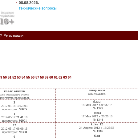
08.08.2026.
технические вопросы
ь?
Регистрация
49
50
51
52
53
54
55
56
57
58
59
60
61
62
63
64
автор темы
кол-во ответов
дата создания
дата последнего ответа
количество просмотров
slawa
3
18 Мая 2012 в 09:32:14
2012-05-18 10:53:03
№ 1345
просмотров:
96005
Павел
1
17 Мая 2012 в 20:25:13
2012-05-17 21:41:10
№ 1344
просмотров:
92901
kuku_12
12
24 Апреля 2012 в 18:25:53
2012-05-17 09:09:15
№ 1316
просмотров:
98368
Оля
0