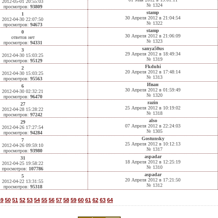
2012-05-01 20:55:03
№ 1324
просмотров:
93809
stamp
1
30 Апреля 2012 в 21:04:54
2012-04-30 22:07:50
№ 1322
просмотров:
94673
stamp
0
30 Апреля 2012 в 21:06:09
ответов нет
№ 1323
просмотров:
94331
sanya50us
3
29 Апреля 2012 в 18:49:34
2012-04-30 15:03:25
№ 1319
просмотров:
95129
Fkduhi
2
20 Апреля 2012 в 17:48:14
2012-04-30 15:03:25
№ 1313
просмотров:
95563
Иван
6
30 Апреля 2012 в 01:59:49
2012-04-30 02:32:21
№ 1320
просмотров:
96470
razin
27
25 Апреля 2012 в 10:19:02
2012-04-28 15:28:22
№ 1318
просмотров:
97242
also
29
07 Апреля 2012 в 22:24:03
2012-04-26 17:27:54
№ 1305
просмотров:
94284
Gostunsky
7
25 Апреля 2012 в 10:12:13
2012-04-26 09:59:10
№ 1317
просмотров:
93980
aspadar
31
18 Апреля 2012 в 12:25:19
2012-04-25 19:58:22
№ 1310
просмотров:
107786
aspadar
5
20 Апреля 2012 в 17:21:50
2012-04-22 13:31:55
№ 1312
просмотров:
95318
49
50
51
52
53
54
55
56
57
58
59
60
61
62
63
64