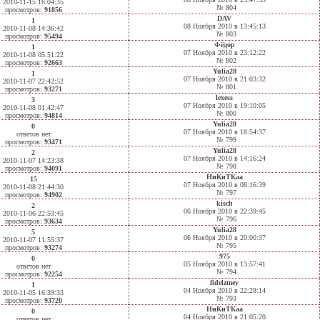
2010-11-15 16:04:35
№ 804
просмотров:
91856
DAV
1
08 Ноября 2010 в 13:45:13
2010-11-08 14:36:42
№ 803
просмотров:
95494
Фёдор
1
07 Ноября 2010 в 23:12:22
2010-11-08 05:51:22
№ 802
просмотров:
92663
Yulia28
1
07 Ноября 2010 в 21:03:32
2010-11-07 22:42:52
№ 801
просмотров:
93271
lexess
3
07 Ноября 2010 в 19:10:05
2010-11-08 01:42:47
№ 800
просмотров:
94814
Yulia28
0
07 Ноября 2010 в 18:54:37
ответов нет
№ 799
просмотров:
93471
Yulia28
2
07 Ноября 2010 в 14:16:24
2010-11-07 14:23:38
№ 798
просмотров:
94091
НиКиТКаа
15
07 Ноября 2010 в 08:16:39
2010-11-08 21:44:30
№ 797
просмотров:
94902
kisch
2
06 Ноября 2010 в 22:39:45
2010-11-06 22:53:45
№ 796
просмотров:
93634
Yulia28
5
06 Ноября 2010 в 20:00:37
2010-11-07 11:55:37
№ 795
просмотров:
93274
975
0
05 Ноября 2010 в 13:57:41
ответов нет
№ 794
просмотров:
92254
fidelzmey
1
04 Ноября 2010 в 22:28:14
2010-11-05 16:39:33
№ 793
просмотров:
93720
НиКиТКаа
0
04 Ноября 2010 в 21:05:20
ответов нет