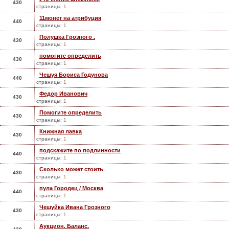
430
страницы:
1
11монет на атрибуция
440
страницы:
1
Полушка Грозного .
430
страницы:
1
помогите определить
430
страницы:
1
Чешуя Бориса Годунова
440
страницы:
1
Федор Иванович
430
страницы:
1
Помогите определить
430
страницы:
1
Книжная лавка
430
страницы:
1
подскажите по подлинности
440
страницы:
1
Сколько может стоить
430
страницы:
1
пула Городец / Москва
440
страницы:
1
Чешуйка Ивана Грозного
430
страницы:
1
Аукцион. Баланс.