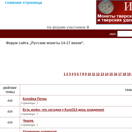
главная страница
На форуме участников:
0
имя:
Форум сайта „Русские монеты 14-17 веков“.
1
2
3
4
5
6
7
8
9
10
11
12
13
14
15
16
17
18
19
рейтинг
тем
темы
Копейка Петра
440
страницы:
1
Есть инфо, что сегодня у Kost313 день рождения!
430
страницы:
1
Чешуя.
430
страницы:
1
Уточнение штемпеля.