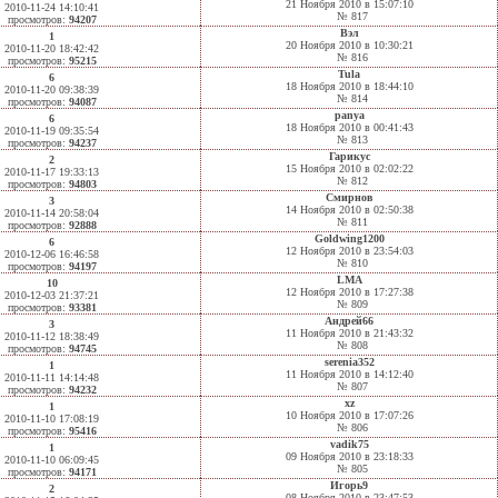
21 Ноября 2010 в 15:07:10
2010-11-24 14:10:41
№ 817
просмотров:
94207
Вэл
1
20 Ноября 2010 в 10:30:21
2010-11-20 18:42:42
№ 816
просмотров:
95215
Tula
6
18 Ноября 2010 в 18:44:10
2010-11-20 09:38:39
№ 814
просмотров:
94087
panya
6
18 Ноября 2010 в 00:41:43
2010-11-19 09:35:54
№ 813
просмотров:
94237
Гарикус
2
15 Ноября 2010 в 02:02:22
2010-11-17 19:33:13
№ 812
просмотров:
94803
Смирнов
3
14 Ноября 2010 в 02:50:38
2010-11-14 20:58:04
№ 811
просмотров:
92888
Goldwing1200
6
12 Ноября 2010 в 23:54:03
2010-12-06 16:46:58
№ 810
просмотров:
94197
LMA
10
12 Ноября 2010 в 17:27:38
2010-12-03 21:37:21
№ 809
просмотров:
93381
Андрей66
3
11 Ноября 2010 в 21:43:32
2010-11-12 18:38:49
№ 808
просмотров:
94745
serenia352
1
11 Ноября 2010 в 14:12:40
2010-11-11 14:14:48
№ 807
просмотров:
94232
xz
1
10 Ноября 2010 в 17:07:26
2010-11-10 17:08:19
№ 806
просмотров:
95416
vadik75
1
09 Ноября 2010 в 23:18:33
2010-11-10 06:09:45
№ 805
просмотров:
94171
Игорь9
2
08 Ноября 2010 в 23:47:53