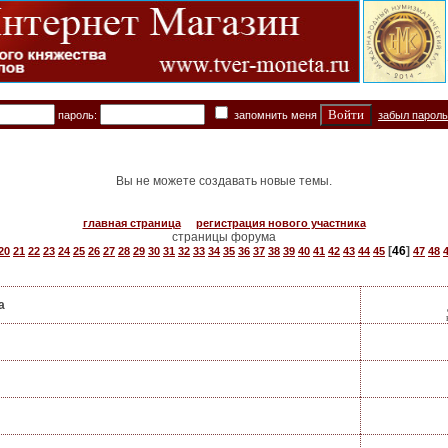
пароль:
запомнить меня
забыл парол
Вы не можете создавать новые темы.
главная страница
регистрация нового участника
страницы форума
[
46
]
20
21
22
23
24
25
26
27
28
29
30
31
32
33
34
35
36
37
38
39
40
41
42
43
44
45
47
48
а