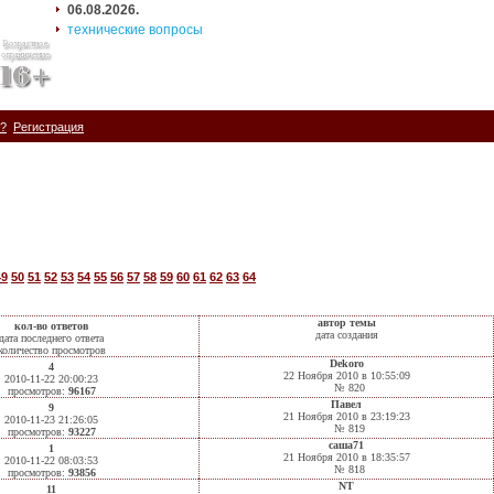
06.08.2026.
технические вопросы
ь?
Регистрация
49
50
51
52
53
54
55
56
57
58
59
60
61
62
63
64
автор темы
кол-во ответов
дата создания
дата последнего ответа
количество просмотров
Dekoro
4
22 Ноября 2010 в 10:55:09
2010-11-22 20:00:23
№ 820
просмотров:
96167
Павел
9
21 Ноября 2010 в 23:19:23
2010-11-23 21:26:05
№ 819
просмотров:
93227
саша71
1
21 Ноября 2010 в 18:35:57
2010-11-22 08:03:53
№ 818
просмотров:
93856
NT
11