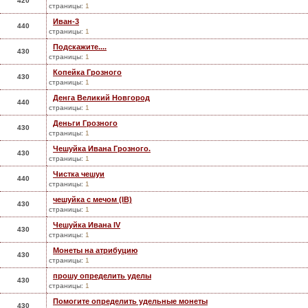
420
страницы:
1
Иван-3
440
страницы:
1
Подскажите....
430
страницы:
1
Копейка Грозного
430
страницы:
1
Денга Великий Новгород
440
страницы:
1
Деньги Грозного
430
страницы:
1
Чешуйка Ивана Грозного.
430
страницы:
1
Чистка чешуи
440
страницы:
1
чешуйка с мечом (IB)
430
страницы:
1
Чешуйка Ивана IV
430
страницы:
1
Монеты на атрибуцию
430
страницы:
1
прошу определить уделы
430
страницы:
1
Помогите определить удельные монеты
430