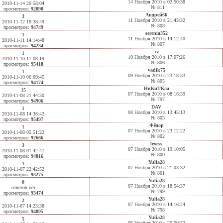
14 Ноября 2010 в 02:50:38
2010-11-14 20:58:04
№ 811
просмотров:
92890
Андрей66
3
11 Ноября 2010 в 21:43:32
2010-11-12 18:38:49
№ 808
просмотров:
94749
serenia352
1
11 Ноября 2010 в 14:12:40
2010-11-11 14:14:48
№ 807
просмотров:
94234
xz
1
10 Ноября 2010 в 17:07:26
2010-11-10 17:08:19
№ 806
просмотров:
95418
vadik75
1
09 Ноября 2010 в 23:18:33
2010-11-10 06:09:45
№ 805
просмотров:
94174
НиКиТКаа
15
07 Ноября 2010 в 08:16:39
2010-11-08 21:44:30
№ 797
просмотров:
94906
DAV
1
08 Ноября 2010 в 13:45:13
2010-11-08 14:36:42
№ 803
просмотров:
95497
Фёдор
1
07 Ноября 2010 в 23:12:22
2010-11-08 05:51:22
№ 802
просмотров:
92666
lexess
3
07 Ноября 2010 в 19:10:05
2010-11-08 01:42:47
№ 800
просмотров:
94816
Yulia28
1
07 Ноября 2010 в 21:03:32
2010-11-07 22:42:52
№ 801
просмотров:
93275
Yulia28
0
07 Ноября 2010 в 18:54:37
ответов нет
№ 799
просмотров:
93474
Yulia28
2
07 Ноября 2010 в 14:16:24
2010-11-07 14:23:38
№ 798
просмотров:
94095
Yulia28
5
06 Ноября 2010 в 20:00:37