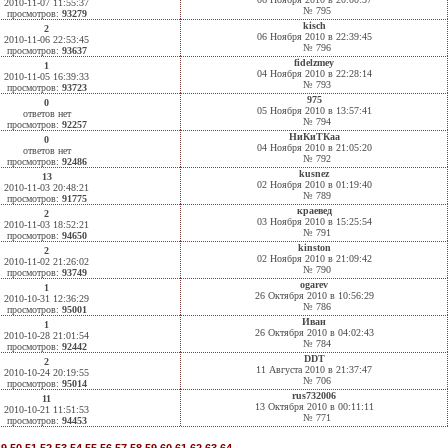
2010-11-07 11:55:37
№ 795
просмотров:
93279
kisch
2
06 Ноября 2010 в 22:39:45
2010-11-06 22:53:45
№ 796
просмотров:
93637
fidelzmey
1
04 Ноября 2010 в 22:28:14
2010-11-05 16:39:33
№ 793
просмотров:
93723
975
0
05 Ноября 2010 в 13:57:41
ответов нет
№ 794
просмотров:
92257
НиКиТКаа
0
04 Ноября 2010 в 21:05:20
ответов нет
№ 792
просмотров:
92486
kusnez
13
02 Ноября 2010 в 01:19:40
2010-11-03 20:48:21
№ 789
просмотров:
91775
краевед
2
03 Ноября 2010 в 15:25:54
2010-11-03 18:52:21
№ 791
просмотров:
94650
kinston
2
02 Ноября 2010 в 21:09:42
2010-11-02 21:26:02
№ 790
просмотров:
93749
ogarev
1
26 Октября 2010 в 10:56:29
2010-10-31 12:36:29
№ 786
просмотров:
95001
Иван
1
26 Октября 2010 в 04:02:43
2010-10-28 21:01:54
№ 784
просмотров:
92442
DDT
2
11 Августа 2010 в 21:37:47
2010-10-24 20:19:55
№ 706
просмотров:
95014
rus732006
11
13 Октября 2010 в 00:11:11
2010-10-21 11:51:53
№ 771
просмотров:
94453