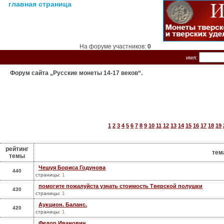
главная страница
На форуме участников:
0
имя:
Форум сайта „Русские монеты 14-17 веков“.
1
2
3
4
5
6
7
8
9
10
11
12
13
14
15
16
17
18
19
рейтинг
тем
темы
Чешуя Бориса Годунова
440
страницы:
1
помогите пожалуйста узнать стоимость Тверской полушки
430
страницы:
1
Аукцион. Баланс.
420
страницы:
1
Федор Иванович