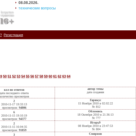
08.08.2026.
технические вопросы
ь?
Регистрация
49
50
51
52
53
54
55
56
57
58
59
60
61
62
63
64
автор темы
кол-во ответов
дата создания
дата последнего ответа
количество просмотров
Гарикус
2
15 Ноября 2010 в 02:02:22
2010-11-17 19:33:13
№ 812
просмотров:
94806
Обломись
6
18 Октября 2010 в 21:36:13
2010-11-15 19:10:19
№ 777
просмотров:
94377
Игорь9
2
08 Ноября 2010 в 23:47:53
2010-11-15 16:04:35
№ 804
просмотров:
91859
Смирнов
3