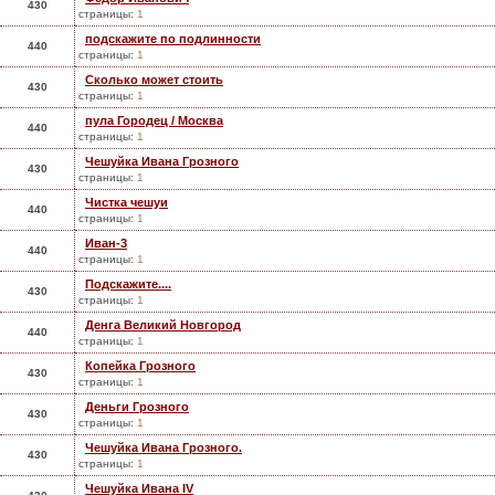
430
страницы:
1
подскажите по подлинности
440
страницы:
1
Сколько может стоить
430
страницы:
1
пула Городец / Москва
440
страницы:
1
Чешуйка Ивана Грозного
430
страницы:
1
Чистка чешуи
440
страницы:
1
Иван-3
440
страницы:
1
Подскажите....
430
страницы:
1
Денга Великий Новгород
440
страницы:
1
Копейка Грозного
430
страницы:
1
Деньги Грозного
430
страницы:
1
Чешуйка Ивана Грозного.
430
страницы:
1
Чешуйка Ивана IV