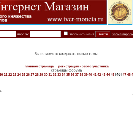
пароль:
запомнить меня
забыл парол
Вы не можете создавать новые темы.
главная страница
регистрация нового участника
страницы форума
[
46
]
20
21
22
23
24
25
26
27
28
29
30
31
32
33
34
35
36
37
38
39
40
41
42
43
44
45
47
48
а