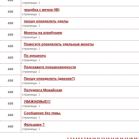
430
страницы:
1
чешуйка с мечом (IB)
430
страницы:
1
прошу определить уделы
430
страницы:
1
Монеты на атрибуцию
430
страницы:
1
Помогите определить удельные монеты
430
страницы:
1
По аукциону.
420
страницы:
1
Подскажите поразновидности
440
страницы:
1
Прошу определить (дирхем?)
430
страницы:
1
Полуденга Можайская
440
страницы:
1
УВАЖАЕМЫЕ!!!
430
страницы:
1
Сообщение без темы.
440
страницы:
1
Фальшаки ?
440
страницы:
1