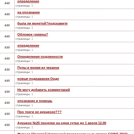
определение
440
страницы:
1
на опознание
440
страницы:
1
была ли монетой?подскажите
440
страницы:
1
Обломок гривны?
440
страницы:
1
определение
430
страницы:
1
Определение подлинности
440
страницы:
1
Пулы и время их чеканки
430
страницы:
1
новые подражания Орде
440
страницы:
1
Не могу добавить комментарий
430
страницы:
1
опознание и помощь
430
страницы:
1
Про торги не аукционе???
430
страницы:
1
Аукцион №25 продлен на одни сутки до 1 ареля 12.00
430
страницы:
1