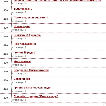
Журнал "Золотой Червонец" приглашает на выставку COINS 2010!
430
страницы:
1
Тьмутаракань
430
страницы:
1
Помогите, если сможете!!!
440
страницы:
1
Новгородка
430
страницы:
1
Внимание! Аукцион.
430
страницы:
1
Про подражания
420
страницы:
1
"толстый федор"
440
страницы:
1
Жигимонтыч
430
страницы:
1
Владислав Жигимонтович
440
страницы:
1
Севский чех
430
страницы:
1
Гривна в каталог, если надо
440
страницы:
1
Просьба с форума "Поиск клада"
430
страницы:
1
С