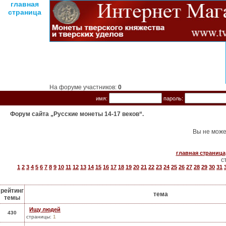
главная
страница
На форуме участников:
0
имя:
пароль:
Форум сайта „Русские монеты 14-17 веков“.
Вы не може
главная страница
с
1
2
3
4
5
6
7
8
9
10
11
12
13
14
15
16
17
18
19
20
21
22
23
24
25
26
27
28
29
30
31
рейтинг
тема
темы
Ищу людей
430
страницы:
1