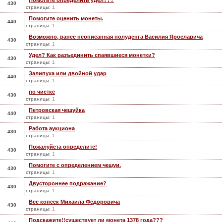
Помогите определить удел???
430
страницы:
1
Помогите оценить монеты.
440
страницы:
1
Возможно, ранее неописанная полуденга Василия Ярославича
430
страницы:
1
Удел? Как разъединить спаявшиеся монетки?
430
страницы:
1
Залипуха или двойной удар
440
страницы:
1
по чистке
430
страницы:
1
Петровская чешуйка
440
страницы:
1
Работа аукциона
430
страницы:
1
Пожалуйста определите!
430
страницы:
1
Помогите с определением чешуи.
430
страницы:
1
Двустороннее подражание?
430
страницы:
1
Вес копеек Михаила Фёдоровича
430
страницы:
1
Подскажите!!существует ли монета 1378 года???