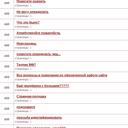
Помогите оценить
430
страницы:
1
Не могу определить
430
страницы:
1
Что это было?
440
страницы:
1
Атрибутируйте пожалуйста.
430
страницы:
1
Новгородка.
440
страницы:
1
помогите определить чеш...
430
страницы:
1
Трупик МФ?
430
страницы:
1
Все вопросы и пожелания по обновленной работе сайта
420
страницы:
1
Ещё чешуёвина с большим?????
430
страницы:
1
Странная полушка
430
страницы:
1
подскажите
430
страницы:
1
просьба идентифицировать
430
страницы:
1