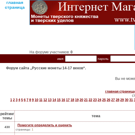
главная
страница
На форуме участников:
0
имя:
пароль:
Форум сайта „Русские монеты 14-17 веков“.
Вы не може
главная страница
с
1
2
3
4
5
6
7
8
9
10
11
12
13
14
15
16
17
18
19
20
21
22
23
24
25
26
27
28
29
30
31
рейтинг
тема
темы
Помогите определить и оценить
430
страницы:
1