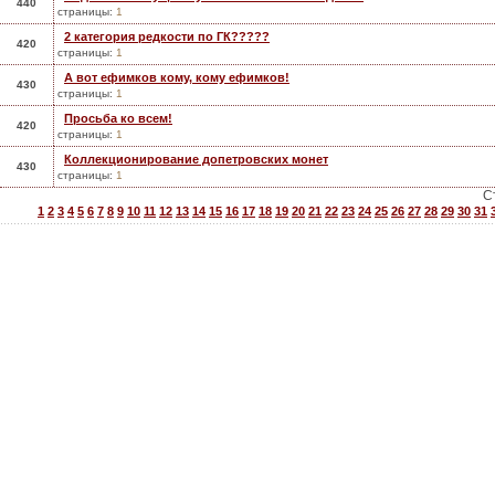
440
страницы:
1
2 категория редкости по ГК?????
420
страницы:
1
А вот ефимков кому, кому ефимков!
430
страницы:
1
Просьба ко всем!
420
страницы:
1
Коллекционирование допетровских монет
430
страницы:
1
С
1
2
3
4
5
6
7
8
9
10
11
12
13
14
15
16
17
18
19
20
21
22
23
24
25
26
27
28
29
30
31