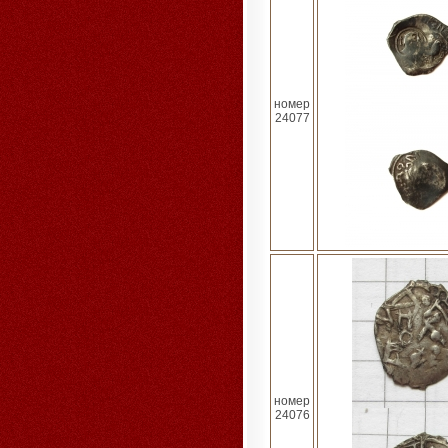
номер
24077
номер
24076