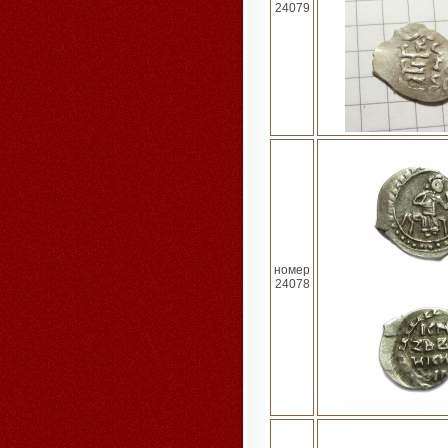
24079
номер
24078