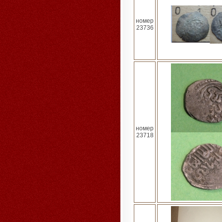
номер
23736
номер
23718