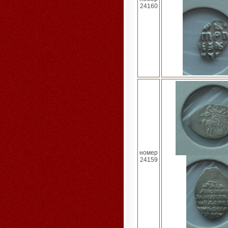
24160
номер
24159