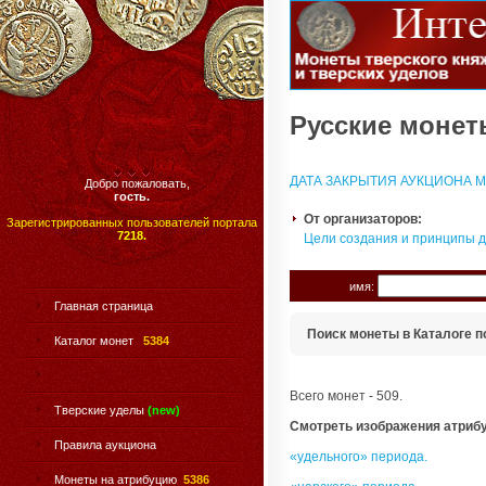
Русские монеты
ДАТА ЗАКРЫТИЯ АУКЦИОНА МО
Добро пожаловать,
гость.
От организаторов:
Зарегистрированных пользователей портала
7218.
Цели создания и принципы 
имя:
Главная страница
Поиск монеты в Каталоге п
Каталог монет
5384
Всего монет - 509.
Тверские уделы
(new)
Смотреть изображения атриб
Правила аукциона
«удельного» периода.
Монеты на атрибуцию
5386