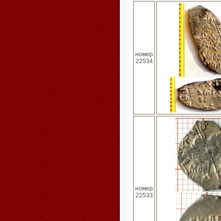
номер
22534
номер
22533