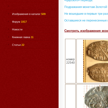
«царского» периода.
Подражания монетам Золотой
Не вошедшие в первые три раз
Изображения в каталог
509
Оставшиеся не перенесенные 
Форум
1917
Новости
Смотреть изображения мон
Книжная лавка
11
Статьи
22
номер
22540