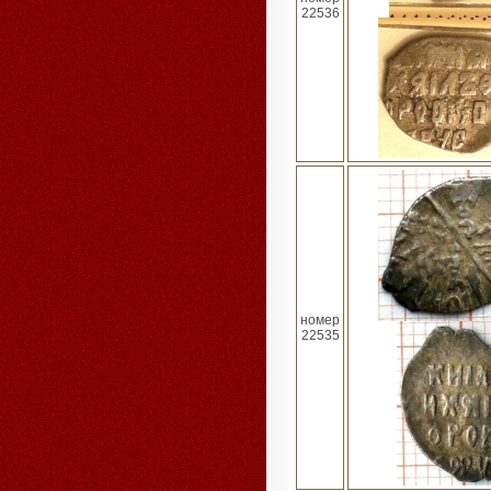
22536
номер
22535