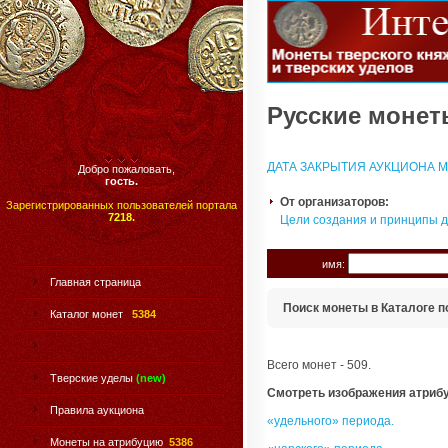
Русские монеты
ДАТА ЗАКРЫТИЯ АУКЦИОНА МО
Добро пожаловать,
гость.
От организаторов:
Зарегистрированных пользователей портала
7218.
Цели создания и принципы 
имя:
Главная страница
Поиск монеты в Каталоге п
Каталог монет
5384
Всего монет - 509.
Тверские уделы
(new)
Смотреть изображения атриб
Правила аукциона
«удельного» периода.
Монеты на атрибуцию
5386