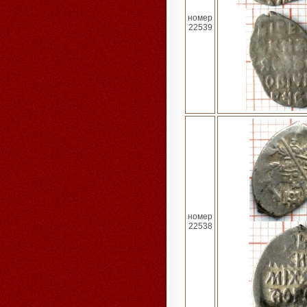
номер
22539
номер
22538