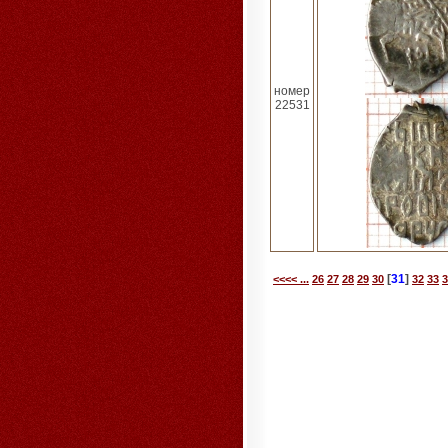
номер
22531
[
31
]
<<<< ...
26
27
28
29
30
32
33
3