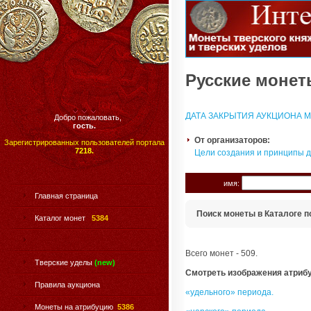
Русские монеты
ДАТА ЗАКРЫТИЯ АУКЦИОНА МО
Добро пожаловать,
гость.
От организаторов:
Зарегистрированных пользователей портала
7218.
Цели создания и принципы 
имя:
Главная страница
Поиск монеты в Каталоге п
Каталог монет
5384
Всего монет - 509.
Тверские уделы
(new)
Смотреть изображения атриб
Правила аукциона
«удельного» периода.
Монеты на атрибуцию
5386