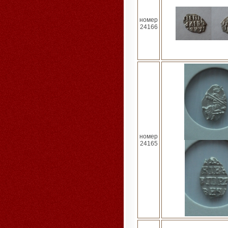
номер
24166
номер
24165