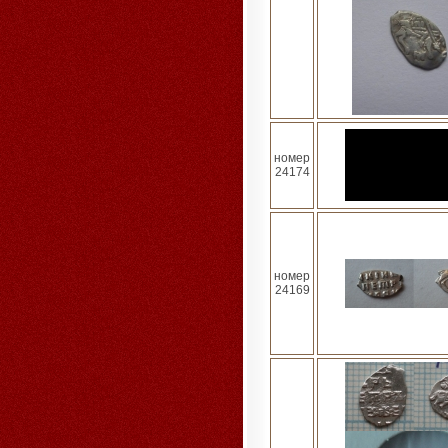
номер
24174
номер
24169