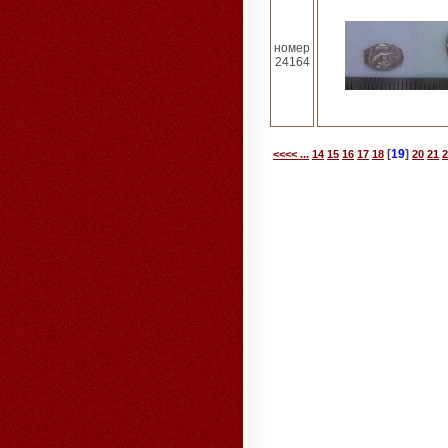
номер
24164
[
19
]
<<<< ...
14
15
16
17
18
20
21
2