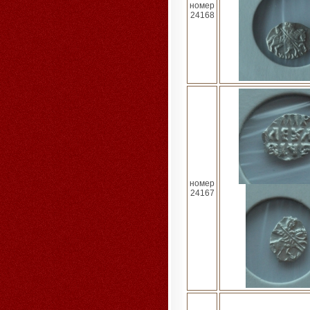
номер
24168
номер
24167