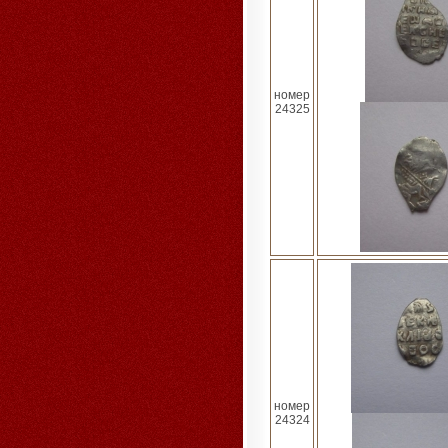
номер
24325
номер
24324