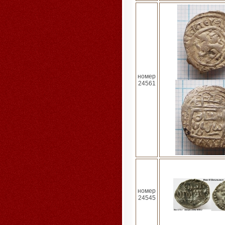
номер
24561
номер
24545