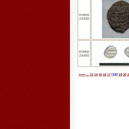
номер
24486
номер
24460
[
18
]
<<<< ...
13
14
15
16
17
19
20
2