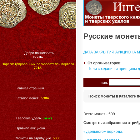
Русские монеты
ДАТА ЗАКРЫТИЯ АУКЦИОНА МО
Добро пожаловать,
гость.
От организаторов:
Зарегистрированных пользователей портала
7218.
Цели создания и принципы 
имя:
Главная страница
Поиск монеты в Каталоге п
Каталог монет
5384
Всего монет - 509.
Тверские уделы
(new)
Смотреть изображения атриб
Правила аукциона
«удельного» периода.
Монеты на атрибуцию
5386