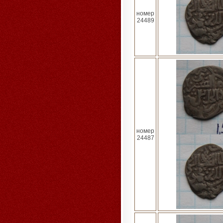
номер
24489
номер
24487