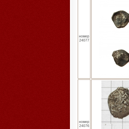
номер
24077
номер
24076