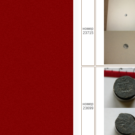
номер
23715
номер
23699