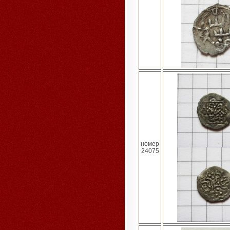
номер
24075