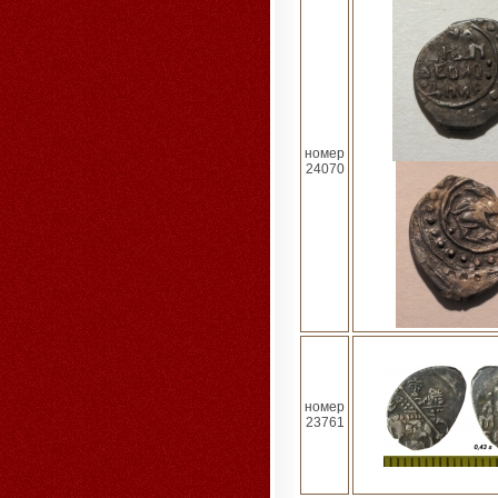
номер
24070
номер
23761