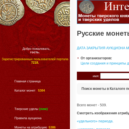
Русские монеты
ДАТА ЗАКРЫТИЯ АУКЦИОНА МО
Добро пожаловать,
гость.
От организаторов:
Зарегистрированных пользователей портала
7218.
Цели создания и принципы 
имя:
Главная страница
Поиск монеты в Каталоге п
Каталог монет
5384
Всего монет - 509.
Тверские уделы
(new)
Смотреть изображения атриб
Правила аукциона
«удельного» периода.
Монеты на атрибуцию
5386