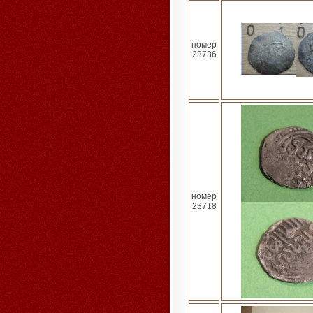
номер
23736
номер
23718