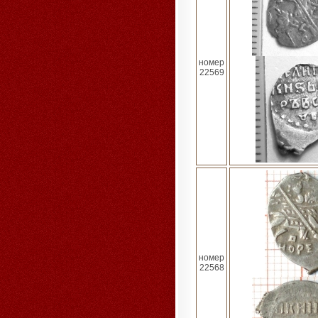
номер
22569
номер
22568