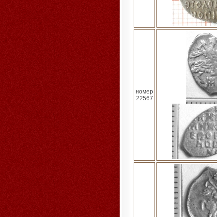
номер
22567