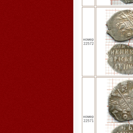
номер
22572
номер
22571