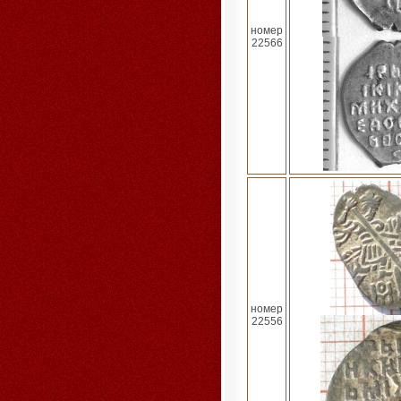
номер
22566
номер
22556