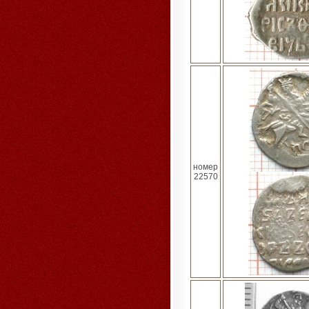
номер
22570