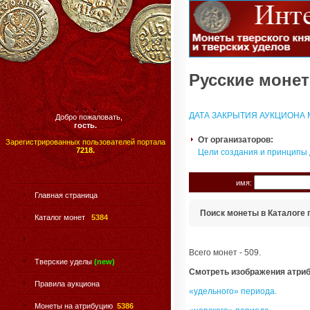
Русские монет
ДАТА ЗАКРЫТИЯ АУКЦИОНА М
Добро пожаловать,
гость.
От организаторов:
Зарегистрированных пользователей портала
7218.
Цели создания и принципы
имя:
Главная страница
Поиск монеты в Каталоге 
Каталог монет
5384
Всего монет - 509.
Тверские уделы
(new)
Смотреть изображения атри
Правила аукциона
«удельного» периода.
Монеты на атрибуцию
5386