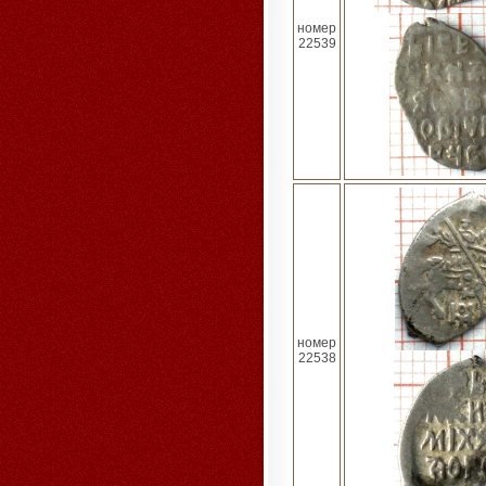
номер
22539
номер
22538