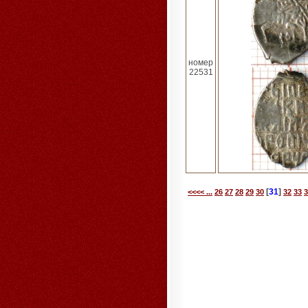
номер
22531
[
31
]
<<<< ...
26
27
28
29
30
32
33
3