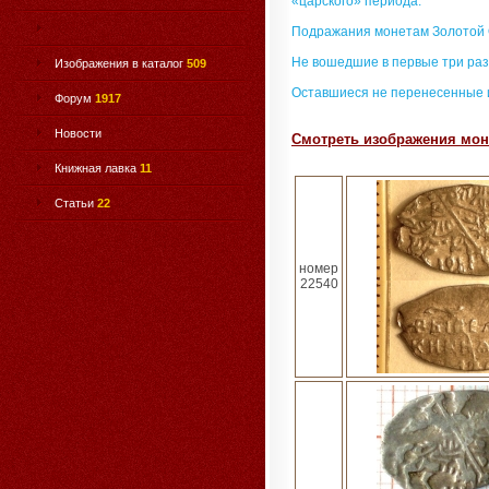
«царского» периода.
Подражания монетам Золотой
Не вошедшие в первые три раз
Изображения в каталог
509
Оставшиеся не перенесенные 
Форум
1917
Новости
Смотреть изображения мон
Книжная лавка
11
Статьи
22
номер
22540