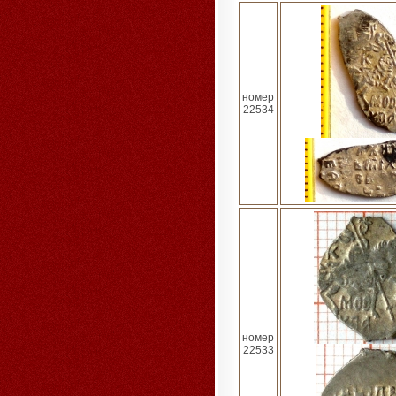
номер
22534
номер
22533