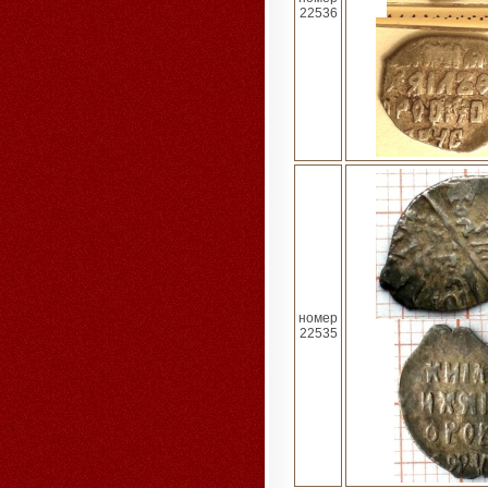
22536
номер
22535