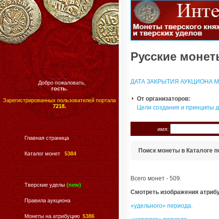
Русские монеты
ДАТА ЗАКРЫТИЯ АУКЦИОНА МО
Добро пожаловать,
гость.
От организаторов:
Зарегистрированных пользователей портала
7218.
Цели создания и принципы 
имя:
Главная страница
Поиск монеты в Каталоге п
Каталог монет
5384
Всего монет - 509.
Тверские уделы
(new)
Смотреть изображения атриб
Правила аукциона
«удельного» периода.
Монеты на атрибуцию
5386