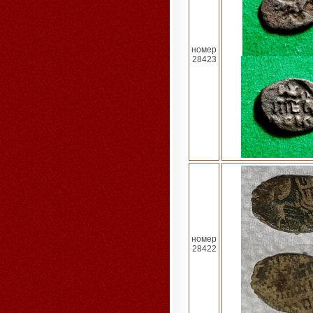
номер
28423
номер
28422