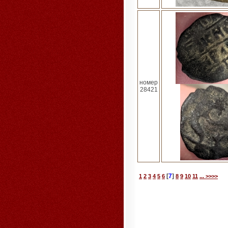
номер
28421
[
7
]
1
2
3
4
5
6
8
9
10
11
... >>>>