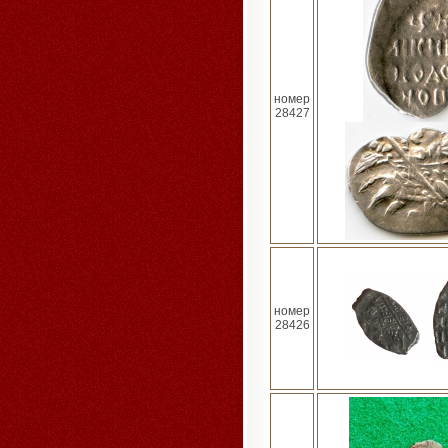
номер
28427
номер
28426