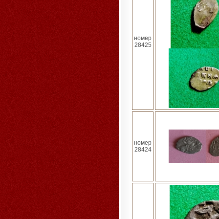
номер
28425
номер
28424