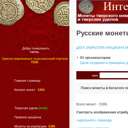
Русские монеты
ДАТА ЗАКРЫТИЯ АУКЦИОНА МО
Добро пожаловать,
гость.
От организаторов:
Зарегистрированных пользователей портала
7218.
Цели создания и принципы 
имя:
Главная страница
Поиск монеты в Каталоге п
Каталог монет
5384
Всего монет - 5386.
Тверские уделы
(new)
Смотреть изображения атриб
Правила аукциона
«удельного» периода.
Монеты на атрибуцию
5386