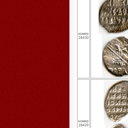
номер
28430
номер
28429