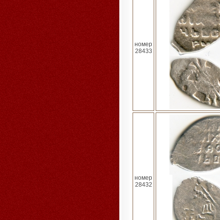
номер
28433
номер
28432