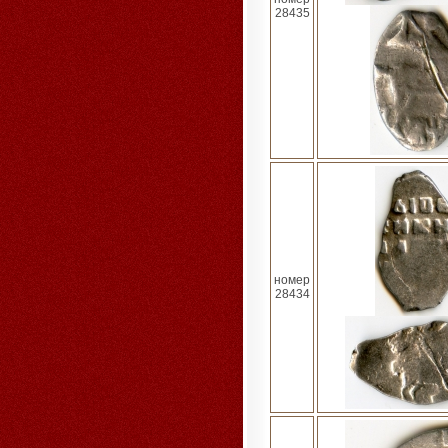
28435
номер
28434