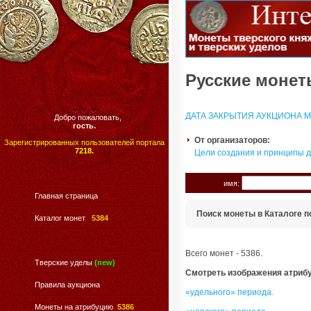
Русские монеты
ДАТА ЗАКРЫТИЯ АУКЦИОНА МО
Добро пожаловать,
гость.
От организаторов:
Зарегистрированных пользователей портала
7218.
Цели создания и принципы 
имя:
Главная страница
Поиск монеты в Каталоге п
Каталог монет
5384
Всего монет - 5386.
Тверские уделы
(new)
Смотреть изображения атриб
Правила аукциона
«удельного» периода.
Монеты на атрибуцию
5386