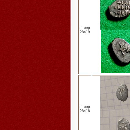
номер
28419
номер
28418