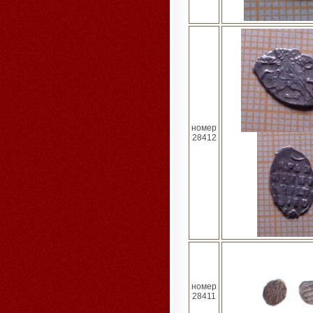
номер
28412
номер
28411