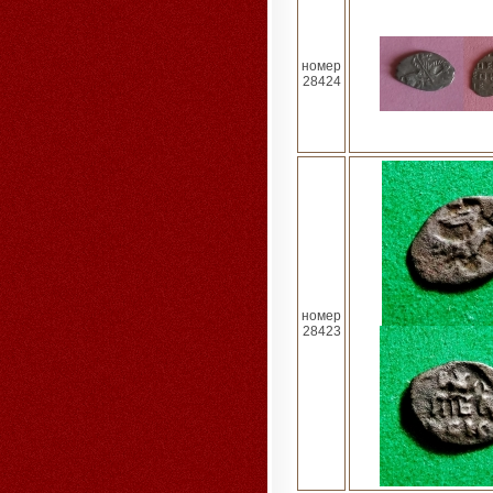
номер
28424
номер
28423