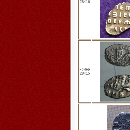
28416
номер
28415