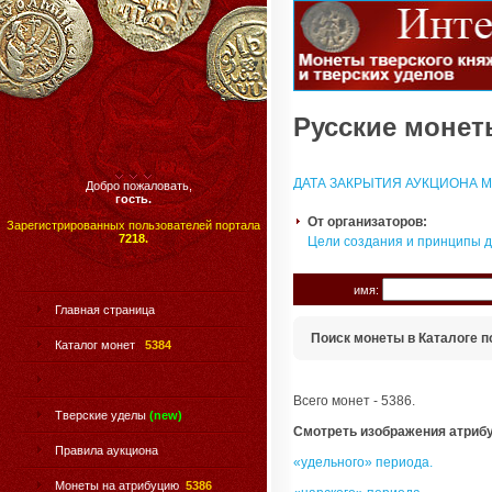
Русские монеты
ДАТА ЗАКРЫТИЯ АУКЦИОНА МО
Добро пожаловать,
гость.
От организаторов:
Зарегистрированных пользователей портала
7218.
Цели создания и принципы 
имя:
Главная страница
Поиск монеты в Каталоге п
Каталог монет
5384
Всего монет - 5386.
Тверские уделы
(new)
Смотреть изображения атриб
Правила аукциона
«удельного» периода.
Монеты на атрибуцию
5386