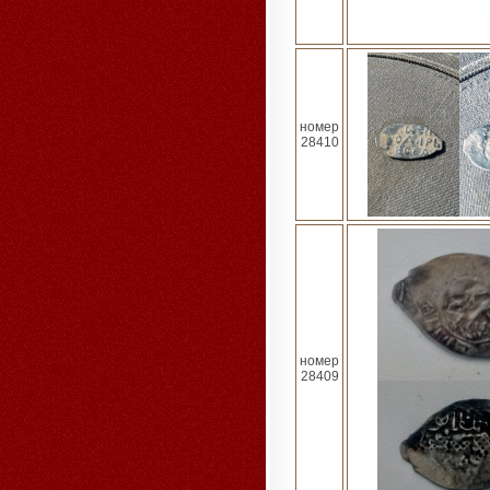
номер
28410
номер
28409