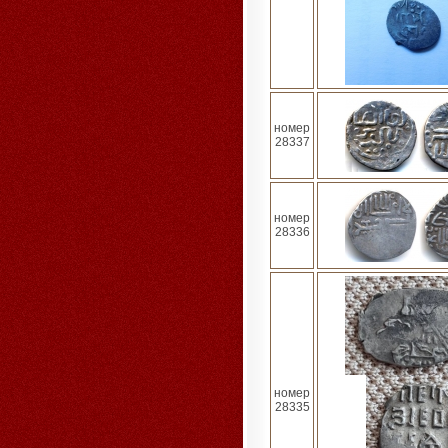
номер
28337
номер
28336
номер
28335